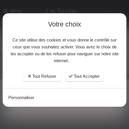
Votre choix
Menu
Votre choix
Ce site utilise des cookies et vous donne le contrôle sur
ceux que vous souhaitez activer. Vous avez le choix de
les accepter ou de les refuser pour naviguer sur notre site
Ce site utilise des cookies et vous donne le contrôle sur
internet.
ceux que vous souhaitez activer. Vous avez le choix de
les accepter ou de les refuser pour naviguer sur notre site
internet.
Tout Refuser
Tout Accepter
Tout Refuser
Tout Accepter
Personnaliser
Accueil
Actualites
Personnaliser