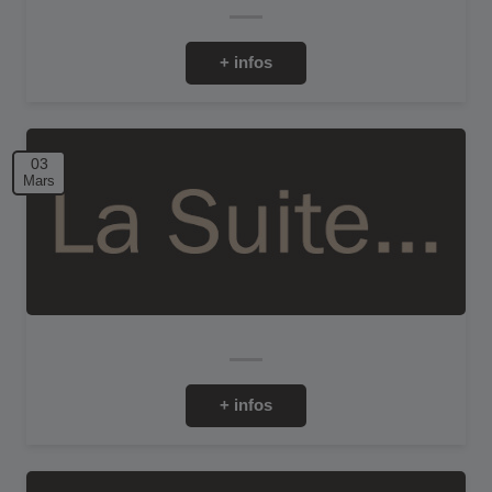
+ infos
03
Mars
+ infos