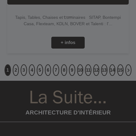
Tapis, Tables, Chaises et Luminaires SITAP, Bontempi
Casa, Flexteam, KDLN, BOVER et Talenti : l'...
+ infos
1
2
3
4
5
6
7
8
9
10
11
12
13
14
15
ARCHITECTURE D'INTÉRIEUR