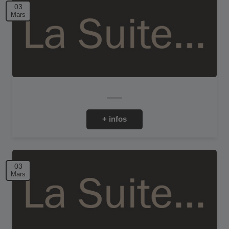
03
Mars
+ infos
03
Mars