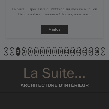
La Suite..., spécialiste du dressing sur mesure à Toulon
Depuis notre showroom à Ollioules, nous vou...
+ infos
1
2
3
4
5
6
7
8
9
10
11
12
13
14
15
ARCHITECTURE D'INTÉRIEUR