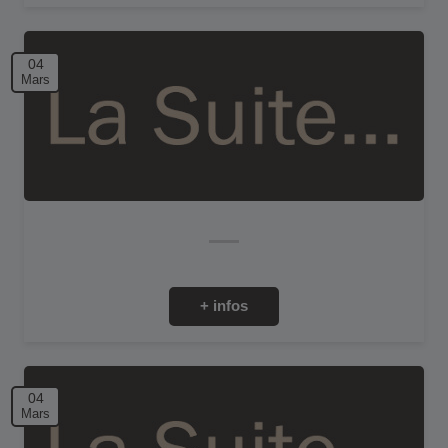
04
Mars
+ infos
04
Mars