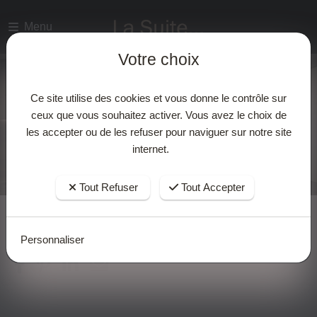
Votre choix
Menu
Votre choix
Ce site utilise des cookies et vous donne le contrôle sur
ceux que vous souhaitez activer. Vous avez le choix de
les accepter ou de les refuser pour naviguer sur notre site
Ce site utilise des cookies et vous donne le contrôle sur
internet.
ceux que vous souhaitez activer. Vous avez le choix de
les accepter ou de les refuser pour naviguer sur notre site
internet.
Tout Refuser
Tout Accepter
Tout Refuser
Tout Accepter
Personnaliser
Accueil
Actualites
Personnaliser